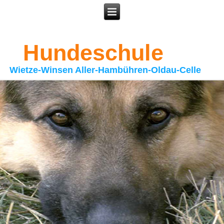
Hundeschule
Wietze-Winsen Aller-Hambühren-Oldau-Celle