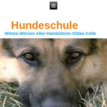
Hundeschule
Wietze-Winsen Aller-Hambühren-Oldau-Celle